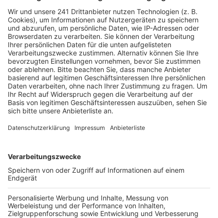
Bedburg
|
Im Rhein-Erft-Kreis ändert das Jobcenter seine
digitale Kommunikation. Ab dem 1. August sind Nachrichten
nur noch über sichere Postfachnachrichten möglich. Der
Kontakt über Telefon, Post und persönliche Besuche
bleibt weiter möglich.
Rhein-Erft: RWE baut Batteriespeicher im
Rheinischen Revier
Bedburg
|
RWE setzt im Rheinischen Revier weiter auf
erneuerbare Energien. Der Energiekonzern baut auf dem
Betriebsgelände des Tagebaus Hambach in Niederzier
einen neuen Großbatteriespeicher.
Nordbrücke: Auftrag soll 2026 vergeben werden
Bedburg
|
Die Sperrung der Bonner Nordbrücke belastet
weiterhin viele Pendler aus dem Rhein-Erft-Kreis. Beim
Neubau gibt es jetzt aber einen wichtigen Fortschritt, der
den Zeitplan voranbringen soll.