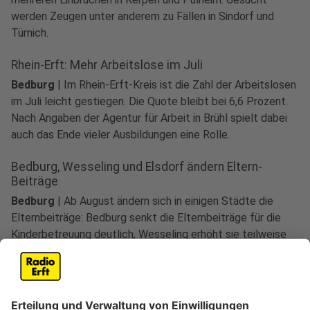
werden Zeugen unter anderem zu Fällen in Sindorf und
Türnich.
Rhein-Erft: Mehr Arbeitslose im Juli
Bedburg
|
Im Rhein-Erft-Kreis ist die Zahl der Arbeitslosen
im Juli leicht gestiegen. Die Quote bleibt bei 6,6 Prozent.
Nach Angaben der Agentur für Arbeit in Brühl spielt dabei
auch das Ende vieler Ausbildungen eine Rolle.
Bedburg, Wesseling und Elsdorf ändern Eltern-
Beiträge
Bedburg
|
Ab August ändern sich in einigen Städte die
Elternbeiträge: Bedburg senkt die Elternbeiträge für die
Kinderbetreuung deutlich, Wesseling erhöht sie teilweise
für höhere Einkommen. In Elsdorf wird das gesamte
Beitragssystem umgestellt und die Sätze steigen um 3
Prozent.
Rhein-Erft: Jobcenter stellt E-Mail-Verkehr ein