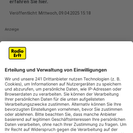
erfahren Sie hier.
Veröffentlicht:
Mittwoch, 09.04.2025 15:18
Anzeige
Kerpen verbietet Streusalz: Umwelt im
Fokus
Anzeige
Der Kerpener Stadtrat hat am Dienstag (8. April) mit
knapper Mehrheit beschlossen, den Einsatz von
Streusalz und anderen auftauenden Stoffen zu
verbieten. Diese Entscheidung zielt darauf ab, die
Umwelt und Vegetation zu schützen. Denn es
erschwert den Pflanzen, Nährstoffen und Wasser