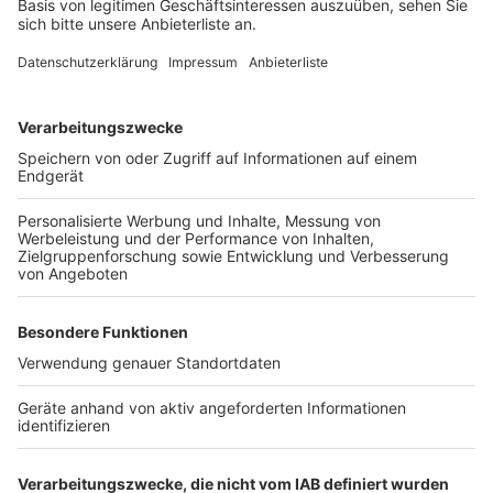
aufzunehmen und kann langfristig bestimmte
Baumarten schädigen.
Ausnahmen von diesem Verbot sind lediglich bei
Eisregen oder an besonders gefährlichen Stellen wie
Gehwegen, Treppen und Rampen vorgesehen. Bei
Verstößen gegen die neue Regelung droht eine
Geldbuße von 200 Euro.
Anzeige
Weitere Themen von Rhein und Erft
Anzeige
Haushaltsentwurf in Kerpen abgelehnt
Unter Drogen und Alkohol auf Roller unterwegs
Golfball aus Teich gefischt