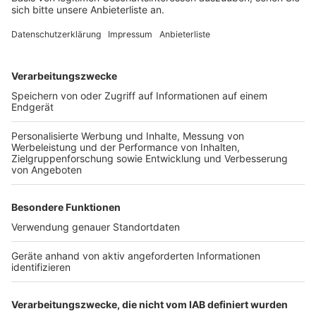
für die Rettungskräfte zu einer großen
Herausforderung. Solche Vorfälle können auf dem
Rhein schnell gefährlich werden, weshalb die
Einsatzkräfte besonders vorsichtig vorgehen mussten.
Anzeige
Weitere Themen von Rhein und Erft
Anzeige
Kommunalwahlen: Fristen für die Briefwahl im
Kreis
Urabstimmung bei Ford in Köln: Belegschaft
stimmt Stellenabbau zu
Hürther Schüler entwickeln Kommunal-O-Mat