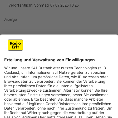
Veröffentlicht:
Sonntag, 07.09.2025 10:26
Anzeige
Die Feuerwehr Wesseling wurde am Samstag (6.
September) zu einem ungewöhnlichen Einsatz auf den
Rhein gerufen. Ein Sportboot war auf eine Sandbank
gefahren und konnte sich aus eigener Kraft nicht mehr
befreien. Unter dem Einsatzstichwort „Havarie-Unfall“
arbeiteten die Feuerwehr Wesseling, die Feuerwehr
Bonn, die Deutsche Lebens-Rettungs-Gesellschaft
(DLRG) und die Wasserschutzpolizei gemeinsam an der
Bergung des Bootes.
Die Rettungsaktion war auch für die Einsatzkräfte
etwas Besonderes. Die starke Strömung des Rheins
und der laufende Schiffsverkehr machten den Einsatz