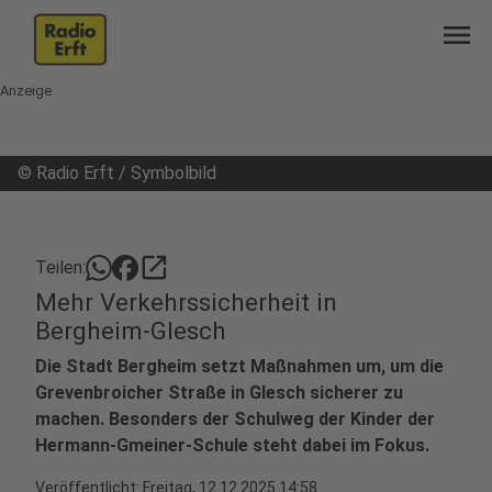
menu
Anzeige
©
Radio Erft / Symbolbild
open_in_new
Teilen:
Mehr Verkehrssicherheit in
Bergheim-Glesch
Die Stadt Bergheim setzt Maßnahmen um, um die
Grevenbroicher Straße in Glesch sicherer zu
machen. Besonders der Schulweg der Kinder der
Hermann-Gmeiner-Schule steht dabei im Fokus.
Veröffentlicht:
Freitag, 12.12.2025 14:58