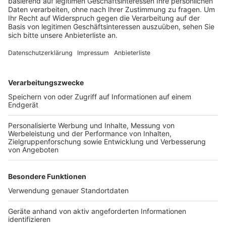
verlängert. Laut Stadtverwaltung war diese Phase
bisher zu kurz, was immer wieder zu gefährlichen
Situationen führte – besonders für Schulkinder.
Bergheims Bürgermeister Volker Mießeler betont,
dass die Maßnahmen bewusst in der Nähe der
Grundschule umgesetzt werden, um die Sicherheit der
Kinder auf ihrem Schulweg zu gewährleisten.
Anzeige
Weitere Themen von Rhein und Erft
Anzeige
Weihnachtsmärkte an Rhein und Erft
Lichterfahrten im Rhein-Erft-Kreis
Nächste Anklage im "Kölner Drogenkrieg"