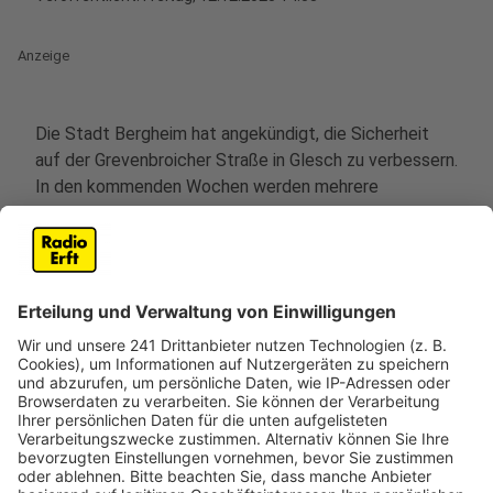
Anzeige
Die Stadt Bergheim hat angekündigt, die Sicherheit
auf der Grevenbroicher Straße in Glesch zu verbessern.
In den kommenden Wochen werden mehrere
Maßnahmen umgesetzt, die insbesondere den
Schulweg der Kinder der Hermann-Gmeiner-Schule
sicherer machen sollen.
Ein neuer Blitzer wird in der Nähe der Schule installiert,
der beide Fahrtrichtungen überwacht. Damit sollen
Geschwindigkeitsüberschreitungen effektiv verhindert
werden.
Zusätzlich wird die Fußgängerampel umprogrammiert.
Die sogenannte „Rot-Rot-Phase“, in der sowohl
Fußgänger als auch Autofahrer Rot haben, wird