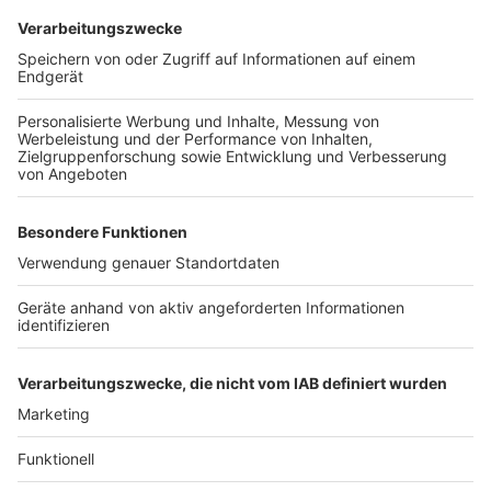
das dritte Jahr in Folge gesunken. Hier wurden 9.530
Kinder geboren – das sind fast 90 weniger als im
Vorjahr.
Anzeige
Weitere Themen von Rhein und Erft
Anzeige
Schneematsch und rutschige Straßen im Kreis
Umweltaktivisten planen Aktion im Kerpener
"Sündenwäldchen
Kölner Zoll: Drogen in Chilli-Dosen und Metallteil
Anzeige