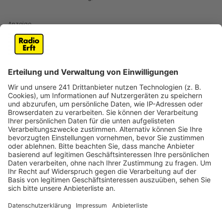
Anzeige
Zahlen steigen im Kreis im Gegensatz zu
Köln
Anzeige
Im Rhein-Erft-Kreis sind wieder mehr Kinder geboren
worden. Nach zwei Jahren mit sinkenden Zahlen sind
2024 hier im Kreis 4.060 Mädchen und Jungs zur Welt
gekommen – das sind laut der Landesstatistiker 17
Babys mehr als im Jahr davor. Und damit entwickeln
sich die Zahlen im Kreis gegen den Landestrend. Denn
NRW-weit geht die Zahl der Geburten weiter zurück.
So ist zum Beispiel die Geburtenrate in Köln bereits