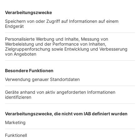
Anzeige
Weitere Themen von Rhein und Erft
Anzeige
Polizei zieht Bilanz nach Karneval im Rhein-Erft-
Kreis
Polizei sucht Täter nach Überfall in Bedburg-
Kaster
Umweltschecks für Amphibienschutz im Rhein-
Erft-Kreis
Anzeige