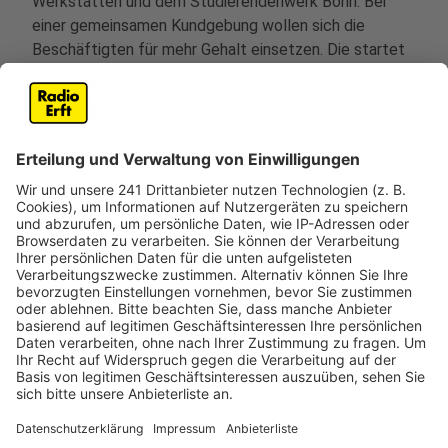
Werkstätten und dem Studierendenwerk Bonn. Bei
einer gemeinsamen Kundgebung wollen sich die
Beschäftigten für mehr Gehalt einsetzen. Die startet
um 12 Uhr auf dem Parkplatz der LVR-Klinik Köln und
soll bis 15 Uhr dauern.
Anzeige
Freitag: Streik für gleiche Bezahlung
Anzeige
Am Freitag gibt es dann direkt den nächsten Streik.
Dann soll in Berufen, in denen mehrheitlich Frauen
arbeiten, gestreikt werden, zum Beispiel in den über
200 Kölner Kitas. Passend zum „Equal Pay Day“ am 07.
März will sich ver.di für eine gerechte Bezahlung von
Frauen einsetzen.