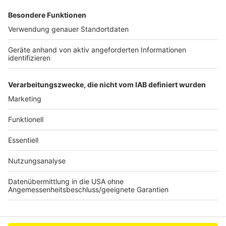
Anzeige
Rekordergebnisse für Rübenbauern
"Danke Schiri" – zwei Schiedsrichter aus dem
Kreis geehrt
Ferienaktion für Geschwister kranker Kinder
Anzeige
Anzeige
Anzeige