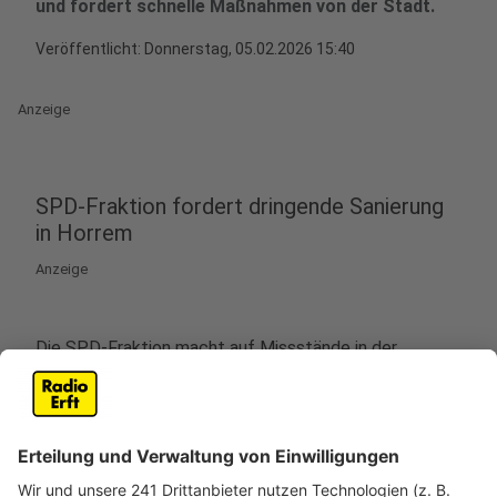
und fordert schnelle Maßnahmen von der Stadt.
Veröffentlicht:
Donnerstag, 05.02.2026 15:40
Anzeige
SPD-Fraktion fordert dringende Sanierung
in Horrem
Anzeige
Die SPD-Fraktion macht auf Missstände in der
Obdachlosenunterkunft an der Josef-Bitschnau-
Straße aufmerksam. Nach ihren Angaben gibt es dort
gravierende Mängel und dringenden Handlungsbedarf.
In den sanitären Anlagen der Unterkunft sei bereits