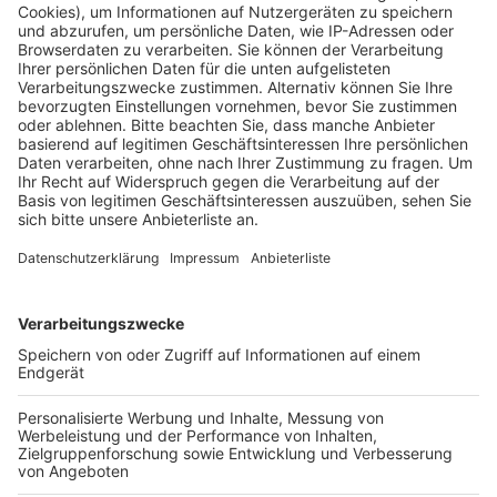
schwarzer Schimmel festgestellt worden. Die SPD-
Fraktion bezeichnet dies als baulich und
gesundheitlich höchst bedenklich. Zusätzlich seien
Fenster und Türen beschädigt, und auch der
Küchenbereich sei stark abgenutzt und teilweise
defekt.
Die SPD-Fraktion fordert Bürgermeister Thomas
Jurczyk auf, die Einrichtung zu überprüfen und die
Mängel schnellstmöglich zu beseitigen. Aus Sicht der
Fraktion ist die Stadt Kerpen verpflichtet, eine
menschenwürdige Unterbringung sicherzustellen.
Die Stadt Kerpen hat angekündigt, die Situation vor
Ort erneut zu prüfen und nach Lösungen zu suchen.
Anzeige
Weitere Themen von Rhein und Erft