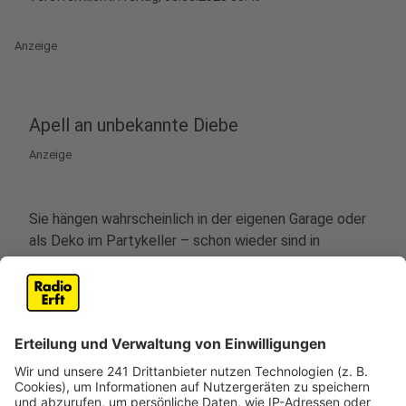
Anzeige
Apell an unbekannte Diebe
Anzeige
Sie hängen wahrscheinlich in der eigenen Garage oder
als Deko im Partykeller – schon wieder sind in
Kirchherten die gelben Ortsschilder geklaut worden.
Jetzt hat sich der Technische Dezernent von Bedburg,
Torsten Stamm, mit einem
dringenden Appell bei
Facebook
zu Wort gemeldet. Denn die geklauten
Schilder sind mehr als nur ein Ärgernis: Sie kosten die
Stadt und damit die Bürger viel Geld, und sie sind vor
allem Verkehrszeichen, die den Verkehr regeln. Denn