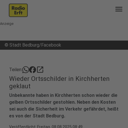
menu
Anzeige
©
Stadt Bedburg/Facebook
open_in_new
Teilen:
Wieder Ortsschilder in Kirchherten
geklaut
Unbekannte haben in Kirchherten schon wieder die
gelben Ortsschilder gestohlen. Neben den Kosten
sei auch die Sicherheit im Verkehr gefährdet, heißt
es von der Stadt Bedburg.
Veröffentlicht:
Freitag, 08.08.2025 08:49