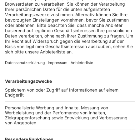
ohne ein entsprechendes Ortsschild dürfen Autofahrer
an der Ortseinfahrt legal mit bis zu 70 km/h durch
Kirchherten fahren. Und das sei viel zu schnell für die
Sicherheit und Ruhe der Anwohner, so der Dezernent in
seinem Aufruf.
Anzeige
©
Radio Erft
Anzeige
Weitere Themen von Rhein und Erft
Anzeige
Erftstadt: Freibadinitiative Kierdorf sucht