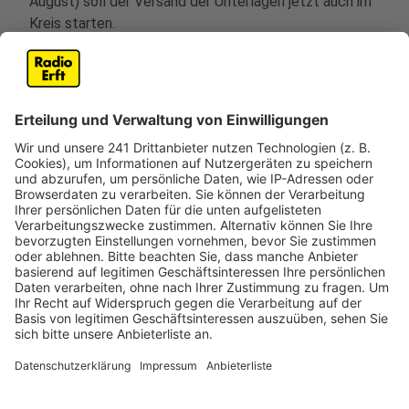
August) soll der Versand der Unterlagen jetzt auch im
Kreis starten.
Die Wahlbenachrichtigungen müssen laut Vorgaben
spätestens bis Donnerstag, den 24. August, bei den
Wählerinnen und Wählern ankommen. Sie enthalten
wichtige Informationen, wie etwa das zuständige
Wahllokal und Hinweise zur Beantragung der Briefwahl.
Bei den Kommunalwahlen im Rhein-Erft-Kreis stehen
insgesamt vier Stimmen zur Verfügung: Gewählt
werden die Bürgermeisterinnen und Bürgermeister, der
Landrat, die Stadträte sowie der Kreistag.
Und eine Übersicht über alle Kandidatinnen und
Kandidaten für die Bürgermeister- und Landratswahlen
haben wir für euch
bei uns auf der Homepage
zusammengestellt.