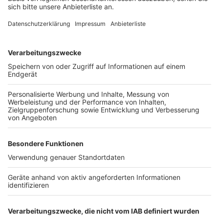
gibt es ab sofort für 6 Euro im Rathaus Elsdorf, in
vielen Geschäften oder online auf der
Homepage der
Stadt Elsdorf
.
Anzeige
Weitere Themen von Rhein und Erft
Anzeige
Baustart für neue Solaranlage im Rheinischen
Revier
Naturpark-Wochenende in NRW: Entdeckungen
und Kultur
Nacht der Technik im Kreis: Kartenvorverkauf
gestartet