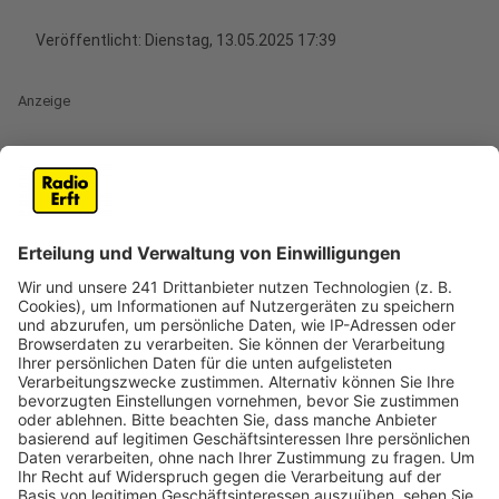
Veröffentlicht:
Dienstag, 13.05.2025 17:39
Anzeige
DJs und Cocktailbars an der Festhalle
Anzeige
Am 6. Juni ist in Elsdorf wieder Partytime - dann
startet die größte 90er & 2000er Party im Rhein-Erft-
Kreis. Schon zum 7. Mal lädt die Stadt zu „We love the
90s“ ein. Jetzt ist der Vorverkauf gestartet. Auf dem
Parkplatz an der Festhalle legen dann DJs auf –
außerdem gibt es eine Lichtshow, Cocktailbars und
eine Lounge-Area mit aufgeschüttetem Sand. Karten