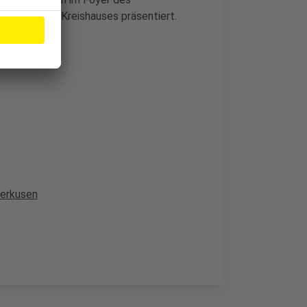
zeiten des Kreishauses präsentiert.
verkusen