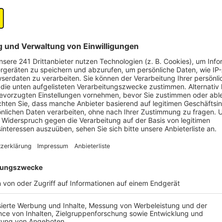
Anzeige
Aktionen zur Geschlechtergerechtigkeit im
Anzeige
Im Rhein-Erft-Kreis finden rund um den Weltfrauent
Veranstaltungen statt, die das Thema Geschlechterg
In Frechen und Brühl gibt es in den kommenden Tagen
In Frechen reicht das Angebot von einem Demokratie
Infos zu den Veranstaltungen gibt es auf der
Seite 
Auch in Brühl sind zahlreiche Veranstaltungen geplant
werden. Sabrina Degen vom Friseursalon Wolkenlos in
Gesprächsabend ein. Ihr ist wichtig, dass die Brühle
stattfindet. Zum Programm in Brühl gehören zudem