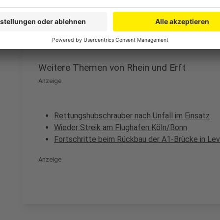
Kreistagsgebäudes in Bergheim während der Öffnungs
Anzeige
Weitere Themen von Rhein und Erft
Anzeige
Rettungshubschrauber nach Unfall im Einsatz
Wieder Streik am Flughafen Köln/Bonn
Fortschritte beim Rückbau der A1-Brücke in Le
Anzeige