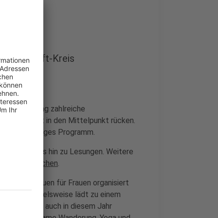
 Rhein-Erft-Kreis
ag am Samstag zahlreiche
erechtigkeit in den Mittelpunkt rücken.
 ein vielfältiges Programm.
frühstück bis hin zu Lesungen. Weitere
der Stadt Frechen
.
, die von Frauen für Frauen organisiert
 Brühl beispielsweise lädt zu einem
r Frauenwoche auch in diesem Jahr
 eine gemeinsame Wanderung, Yoga und