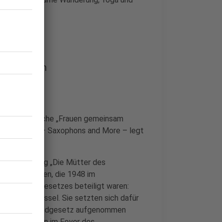
in Bergheim
der Frauenwoche „Frauen gemeinsam
 Band S.A.M. – Saxophons and More – legt
ie Ausstellung „Die Mütter des
ie vier Frauen, die 1948 im
g des Grundgesetzes beteiligt waren:
nd Helene Wessel. Sie setzten sich dafür
rtikel 3 ins Grundgesetz aufgenommen
er Juristinnen im Foyer des