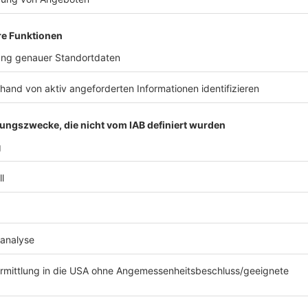
eine Schreibwerkstatt. Eine Übersicht gibt es
HIER
.
Anzeige
Konzert und Ausstellung in Erftstadt und 
Anzeige
In Erftstadt wird am Samstag (8. März) im Rahmen 
Stark“ ein besonderes Konzert veranstaltet. Die Big
dabei den Fokus auf Komponistinnen.
Im Kreishaus in Bergheim ist noch bis zum 18. März d
Grundgesetzes“ zu sehen. Diese Ausstellung würdigt d
Parlamentarischen Rat maßgeblich an der Erarbeitun
Friederike Nadig, Elisabeth Selbert, Helene Weber u
ein, dass die Gleichstellung der Geschlechter als A
wurde. Auf 17 Plakaten werden die Lebensbilder dies