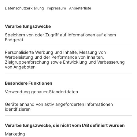
Einsatzkräfte auf der A61 Richtung
Mönchengladbach
Auch auf der A61 in Richtung Mönchengladbach sind
Donnerstagabend Einsatzkräfte im Einsatz. Dort hat
sich ein weiterer Unfall ereignet.
Anzeige
Weitere Themen von Rhein und Erft
Anzeige
Tempolimit nach Unfall in Hürth weiter offen
Knapp 100 S-Bahnen im Rheinland werden
modernisiert
Letzte Sperrung für Kölner Stellwerk
Anzeige