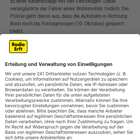
zu einer Karambolage mit vier Fahrzeugen. Dabei
verunglückte der Fahrer eines Wohnmobils tödlich. Die
Polizei geht davon aus, dass die Autobahn in Richtung
Bonn noch bis Freitagmorgen (10. Oktober) gesperrt
bleibt.
Motorradfahrer bei Bedburg schwer verletzt
Ein weiterer schwerer Unfall ereignete sich an der
Auffahrt zur A61 bei Bedburg. Ein Motorradfahrer
wurde von einem Fahrzeug erfasst und dabei schwer
verletzt. Er musste mit einem Rettungshubschrauber
in eine Klinik geflogen werden.
Zwei Verletzte in Erftstadt-Lechenich
In Erftstadt-Lechenich wurden zwei Menschen bei
einem Unfall auf der Luxemburger Straße verletzt.
Nach ersten Erkenntnissen der Polizei fuhr ein Auto
bei Rot in eine Kreuzung und kollidierte mit einem
anderen Fahrzeug.