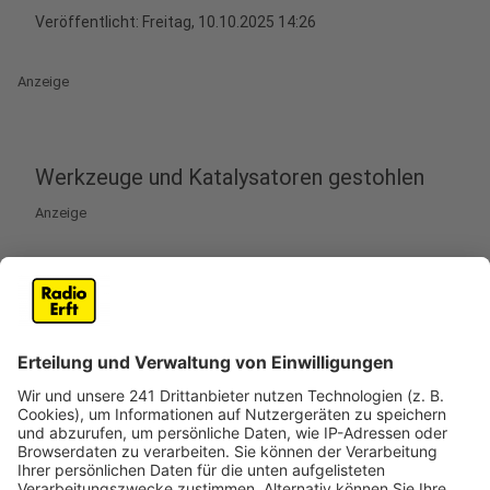
Veröffentlicht:
Freitag, 10.10.2025 14:26
Anzeige
Werkzeuge und Katalysatoren gestohlen
Anzeige
Im Rhein-Erft-Kreis sind erneut Transporter Ziel von
Einbrechern geworden. In Brühl und Kerpen wurden
Fahrzeuge gewaltsam geöffnet, die Täter
entwendeten Werkzeuge und Katalysatoren.
In Brühl traf es einen Transporter, der an der
Hamburger Straße abgestellt war. Laut Polizei wurde
das Fahrzeug gewaltsam aufgebrochen, dabei