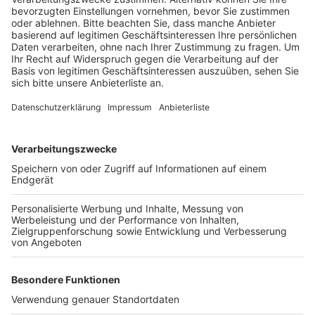
verschwanden zahlreiche Werkzeuge.
Ein weiterer Vorfall ereignete sich in Kerpen. Auf
einem Parkplatz an der Kerpener Straße wurde ein
Sprinter aufgebrochen. Die Täter sollen eine größere
Anzahl von Katalysatoren gestohlen haben.
Die Polizei bittet Zeugen, die verdächtige
Beobachtungen gemacht haben, sich zu melden.
Hinweise können bei jeder Polizeidienststelle im
Rhein-Erft-Kreis abgegeben werden.
Anzeige
Weitere Themen von Rhein und Erft
Anzeige
Voller Flughafen zum Start der Herbstferien