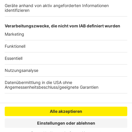
Weitere Urteile um Hürther Drogen-Diebstahl
Pläne für alten Hürther Rangierbahnhof
Anzeige
Anzeige
Anzeige
Anzeige