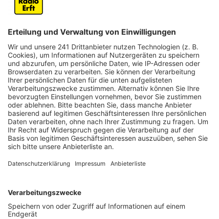
Anzeige
Sechs Bands indoor und umsonst
Anzeige
In Hürth geht die Festival-Saison einfach weiter.
Umsonst und Indoor heißt es am Samstag (11.
Oktober) bei Rock am Teich. Sechs Bands aus Hürth,
Köln und der Umgebung rocken die Bühne im
Bürgerhaus. Das sind zum Beispiel die Blues-Brothers-
Coverband, Electric Sheeps mit Indie-Pop
oder LAUTSTÄRKE mit Deutschrock. Das Bürgerhaus
öffnet am Samstag ab 16.30 Uhr.
Anzeige