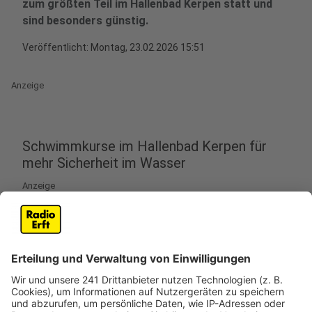
zum größten Teil im Hallenbad Kerpen statt und
sind besonders günstig.
Veröffentlicht:
Montag, 23.02.2026 15:51
Anzeige
Schwimmkurse im Hallenbad Kerpen für
mehr Sicherheit im Wasser
Anzeige
Das Land Nordrhein-Westfalen fördert 23
Schwimmkurse in den Osterferien im Rhein-Erft-Kreis.
- Das haben die drei CDU-Landtagsabgeordneten
Gregor Golland, Thomas Okos und Romina Plonsker
mitgeteilt.