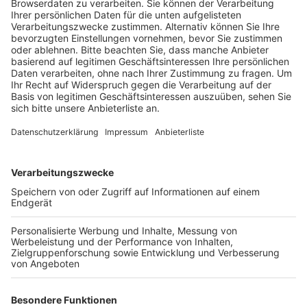
Die Kurse richten sich an Kinder und Jugendliche, die
noch nicht sicher schwimmen können. 20 Kurse finden
im Hallenbad Kerpen statt und werden von einer
Schwimmschule durchgeführt. Weitere drei vom Land
geförderte Schwimmkurse werden vom
Stadtsportverband Erftstadt e.V. veranstaltet. Jeder
Kurs umfasst zehn Übungseinheiten und kostet für die
Teilnehmer nur zehn Euro. Ziel ist es, die
Schwimmfähigkeit und Sicherheit der Kinder zu
stärken.
Insgesamt gibt es in den Osterferien in ganz NRW rund
250 geförderte Kurse.
Anzeige
Weitere Themen von Rhein und Erft
Anzeige