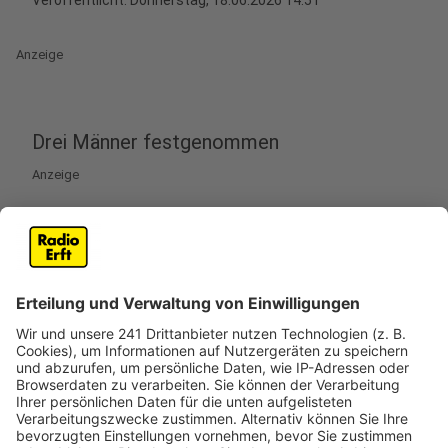
Veröffentlicht:
Donnerstag, 18.06.2026 14:51
Anzeige
Drei Männer festgenommen
Anzeige
Die Polizei hat am Donnerstagmorgen (18. Juni) drei
Männer festgenommen. Sie sollen am 23. Dezember
2021 ein Feinkostgeschäft auf dem Kölner Großmarkt
in Raderberg überfallen haben. Nach Ermittlerangaben
bedrohten sie Kunden und Angestellte mit einem
Sturmgewehr, einer Maschinenpistole und einer
weiteren Schusswaffe. Danach flohen sie in einem
blauen Auto mit mehreren zehntausend Euro. Die
Polizei durchsuchte zeitgleich zwölf Objekte, darunter