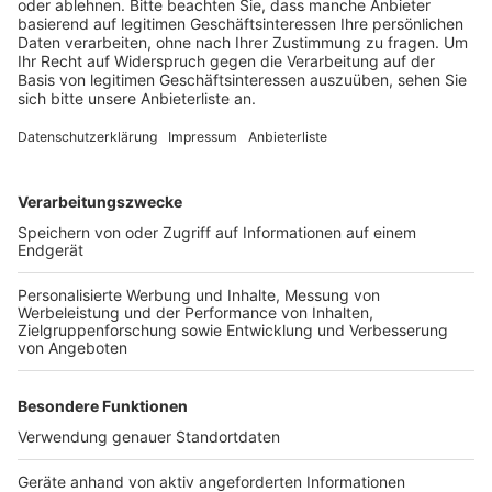
Wohnungen, Geschäftsräume und Schließfächer. Die
Einsätze fanden unter anderem in Köln und Leverkusen
statt. Weil es Hinweise gab, dass der 44-Jährige aus
Hockenheim und der 52-Jährige aus Köln-Holweide
Waffen besitzen könnten, waren auch Spezialeinheiten
im Einsatz. Nach den mutmaßlichen Tätern war auch in
der ZDF-Sendung „Aktenzeichen XY ungelöst“
gesucht worden.
Anzeige
Weitere Meldungen von Rhein und Erft
Anzeige
Legionellen-Tote in Kölner Uniklinik: Prozess zu Ende
Brühl: Rat beschließt höhere Grund- und