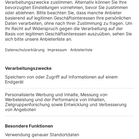
Gewerbesteuer steigt von 480 auf 500 Punkte.
Beide Steuererhöhungen gelten rückwirkend zum 1.
Januar 2026. Als Grund nennt die Stadt Brühl ihre
ernste Finanzlage. Nach Angaben der Stadtverwaltung
wächst das strukturelle Defizit auf mehr als 35
Millionen Euro pro Jahr. Die Tendenz sei weiter
steigend.
Gegen die geplanten Steuererhöhungen gibt es
allerdings Widerstand. Eine Online-Petition gegen die
Pläne hat mittlerweile fast 2.000 Protest-
Unterschriften gesammelt.
Anzeige
Weitere Themen von Rhein und Erft
Anzeige