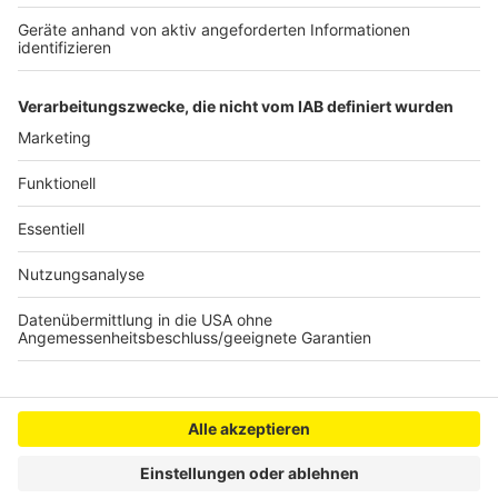
Großbrand zerstört Obdachlosenunterkunft
Pfefferspray-Attacke auf 90er-Party
Handwerker fürchten Verkehrsinfarkt
Anzeige
Anzeige
Anzeige
Anzeige