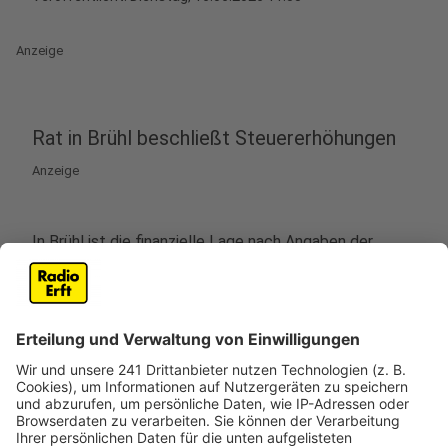
Anzeige
Rat in Brühl beschließt Steuererhöhungen
Anzeige
In Brühl ist die finanzielle Lage nach Angaben der
Stadt äußerst angespannt. Deshalb schlägt die
Verwaltung vor, die Grundsteuer B und die
Gewerbesteuer zu erhöhen. Der Rat der Stadt Brühl
hat mit großer Mehrheit am Montagabend (15.06.) den
Plänen zugestimmt.
Damit wird die Grundsteuer B von 700 auf 900 Punkte
angehoben. Das ist ein Plus von 200 Punkten. Die