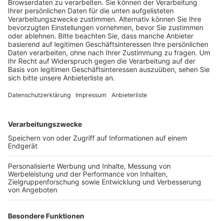
Ladendetektiv absichtlich mit seinem Auto
mitgeschleift, heißt es. Der Mann konnte glaubhaft
darstellen, dass er den Detektiv nicht als solchen
erkannt hatte, sondern dachte, er werde überfallen.
Als der Detektiv ihm auf dem Parkplatz ins Auto griff,
um ihn zu stoppen, habe er gedacht, man wolle ihm das
Portemonnaie klauen. Deshalb habe er beschleunigt.
Das angebliche Diebesgut im Wert von 11 Euro wurde
auch nicht gefunden.
Anzeige
Weitere Themen von Rhein und Erft
Anzeige