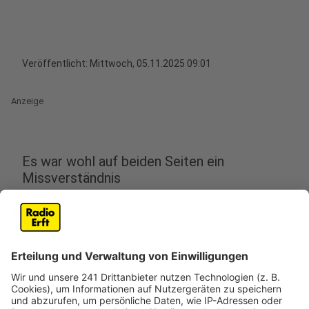
Veröffentlicht:
Mittwoch, 05.11.2025 09:01
Anzeige
Es war wohl auf beiden Seiten ein
Missverständnis
Anzeige
Nach einem dramatischen Vorfall auf dem Parkplatz
vom Bauhaus in Hürth hat das Kölner Landgericht einen
Mann freigesprochen. Der Angeklagte habe im
Baumarkt weder etwas gestohlen, noch den