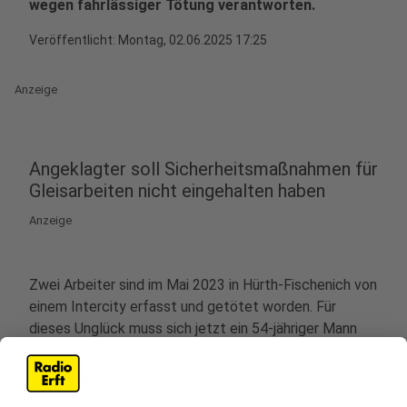
wegen fahrlässiger Tötung verantworten.
Veröffentlicht:
Montag, 02.06.2025 17:25
Anzeige
Angeklagter soll Sicherheitsmaßnahmen für
Gleisarbeiten nicht eingehalten haben
Anzeige
Zwei Arbeiter sind im Mai 2023 in Hürth-Fischenich von
einem Intercity erfasst und getötet worden. Für
dieses Unglück muss sich jetzt ein 54-jähriger Mann
am Brühler Amtsgericht verantworten. Er ist wegen
fahrlässiger Tötung angeklagt, der Prozess startet am
01. Juli.