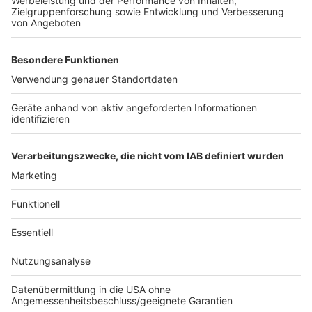
Weitere Themen von Rhein und Erft
Anzeige
Nach Bombenfund in Köln große
Evakuierungsaktion
Unwetter trifft Erftstadt
Mehr Wasserstoffbusse im Rhein-Erft-Kreis
Anzeige
Anzeige