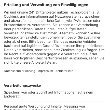
Der Mann war als Mitarbeiter einer Sicherheitsfirma für
die Sicherung der Baustelle auf der Strecke in Hürth-
Fischenich zuständig. Laut Anklage soll er wesentliche
Punkte eines Sicherungsplans für die Arbeiten auf der
Bahnstrecke in Fischenich aber nicht umgesetzt
haben. Er soll die Bauarbeiten freigegeben haben,
obwohl die dafür erforderliche Sperrung des Gleises
noch nicht bestätigt worden war. Zudem soll er
Sicherheitsposten an der Strecke nicht richtig
positioniert und eingewiesen haben, die die Arbeiter
vor heranfahrenden Zügen warnen sollten. Deshalb
stand der Bautrupp wohl noch im Gleis, als der IC
anrollte. Auch eine Notbremsung des Zugführers
konnte den tödlichen Unfall nicht mehr verhindern.
Anzeige