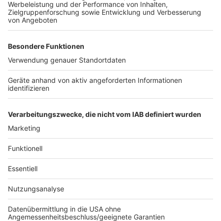
Anzeige
Weitere Themen von Rhein und Erft
Anzeige
Razzia gegen Hells Angels in NRW
Hürth: Kein Ampelblitzer nach tödlichem Unfall
Köln plant neue Regeln für Millionen-Investitionen
Anzeige
Anzeige