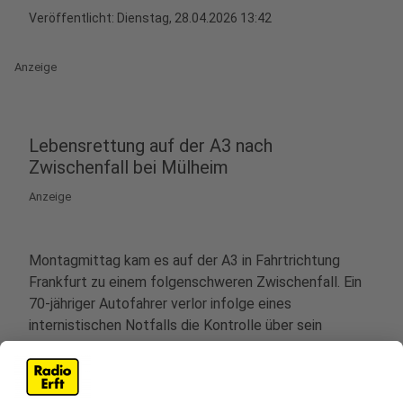
Veröffentlicht:
Dienstag, 28.04.2026 13:42
Anzeige
Lebensrettung auf der A3 nach
Zwischenfall bei Mülheim
Anzeige
Montagmittag kam es auf der A3 in Fahrtrichtung
Frankfurt zu einem folgenschweren Zwischenfall. Ein
70-jähriger Autofahrer verlor infolge eines
internistischen Notfalls die Kontrolle über sein
Fahrzeug und prallte bei Mülheim gegen die
Leitplanken. Zufälligerweise waren zwei
Polizeibeamte in der Nähe der Unfallstelle und