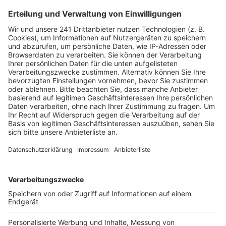
konnten sofort eingreifen. Ein 35-jähriger Beamter
handelte geistesgegenwärtig und zog den
bewusstlosen Mann gemeinsam mit weiteren Zeugen
aus dem Wagen. Er leitete umgehend
Wiederbelebungsmaßnahmen ein, noch bevor die
alarmierten Rettungskräfte eintrafen.
Als der angeforderte Rettungshubschrauber die
Unfallstelle erreichten, war der Zustand des Mannes
bereits stabilisiert. Er wurde zur weiteren Behandlung
in ein Krankenhaus gebracht und befindet sich nach
aktuellen Informationen weiterhin in einem stabilen
Zustand. Der Einsatz hatte erhebliche Auswirkungen
auf den Verkehr in Richtung Frankfurt. Die A3 musste
für die Landung des Rettungshubschraubers zeitweise
komplett gesperrt werden. Autofahrer standen
dadurch rund eine Stunde im Rückstau, bevor die
Fahrbahn wieder freigegeben werden konnte.