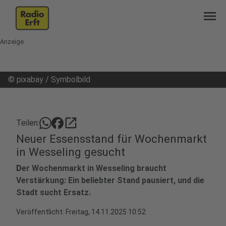
menu
Anzeige
©
pixabay / Symbolbild
open_in_new
Teilen:
Neuer Essensstand für Wochenmarkt
in Wesseling gesucht
D
er Wochenmarkt in Wesseling braucht
Verstärkung: Ein beliebter Stand pausiert, und die
Stadt sucht Ersatz.
Veröffentlicht:
Freitag, 14.11.2025 10:52