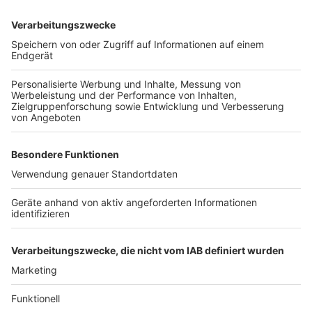
Der Wesselinger Wochenmarkt findet jeden Freitag
von 7 bis 13 Uhr direkt am Neuen Rathaus statt.
Interessierte können ab sofort teilnehmen.
Anzeige
Weitere Themen von Rhein und Erft
Anzeige
Feuer in Pulheimer Schule
Angespannter Ausbildungsmarkt im Rhein-Erft-
Kreis
Bahnverkehr steht zehn Tage still
Anzeige