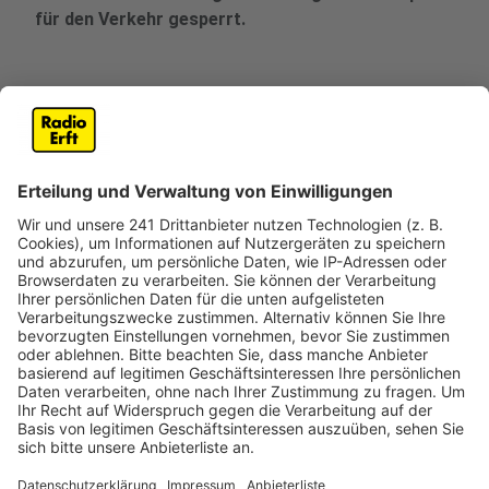
für den Verkehr gesperrt.
Veröffentlicht:
Montag, 06.01.2025 13:45
Anzeige
Nachts werden Schienen angeliefert
Anzeige
Die Mülheimer Brücke in Köln ist wegen
Sanierungsarbeiten bereits seit fast einem Jahr in
Richtung Niehl gesperrt. Jetzt wird die Brücke in den
kommenden Nächten vom 7. bis zum 10. Januar voll
gesperrt. Denn dort werden nachts mit einem