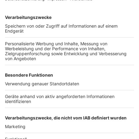
Mobilkran Schienen für die Stadtbahn angeliefert. Die
Sperrung dauert laut der Stadt jeweils von 22 bis 5 Uhr
früh. Der Verkehr wird über die Zoobrücke umgeleitet.
Anzeige
Weitere Themen von Rhein und Erft
Anzeige
Warnung vor falschen Polizisten in Hürth und
Frechen
Kölner Dom: Schrein zum Tag der Heiligen Drei
Könige offen
Mehr Babys im Rhein-Erft-Kreis
Anzeige