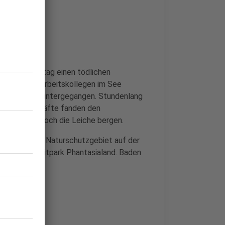
 es am Sonntag einen tödlichen
 Mittag mit Arbeitskollegen im See
n plötzlich untergegangen. Stundenlang
Die Einsatzkräfte fanden den
en aber nur noch die Leiche bergen.
liegt in einem Naturschutzgebiet auf der
e vom Freizeitpark Phantasialand. Baden