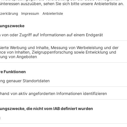
Baden in dem See ist verboten
Anzeige
Im Berggeistweiher zwischen Brühl und Bornheim hat
Badeunfall gegeben. Ein 51 Jahre alter Mann war am
schwimmen gegangen - und dabei nach Polizeiangabe
lief eine Suchaktion mit Tauchern und Sonarbooten. 
Verunglückten dann kurz vor 18 Uhr im Wasser, konnt
Der Berggeistweiher ist eine renaturierte Grube und 
Grenze zwischen Bornheim und Brühl, ganz in der Näh
ist in dem See verboten.
Anzeige
Weitere Themen von Rhein und Erft