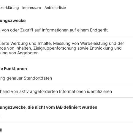
Taser-Einsatz der Polizei
Anzeige
Angetrunken und viel zu schnell – so war ein Mann m
Nacht zum Feiertag (3. Oktober) in Köln unterwegs. 
vor. Als die Polizei ihn nachts auf der Aachener Stra
fuhr über mehrere rote Ampeln. Bei seiner Festnahme
ein Polizist leicht verletzt wurde. Die Beamten konnt
Anzeige
Weitere Themen von Rhein und Erft
Anzeige