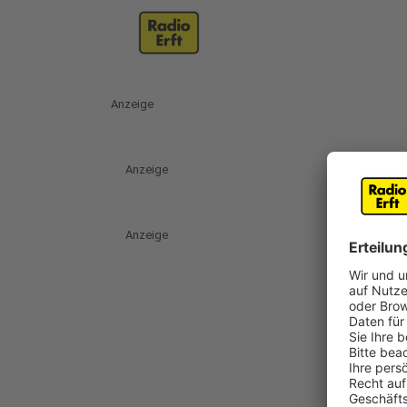
Anzeige
Anzeige
Anzeige