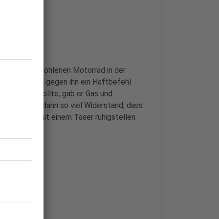
it einem gestohlenen Motorrad in der
Außerdem lag gegen ihn ein Haftbefehl
ße anhalten wollte, gab er Gas und
 leistete er dann so viel Widerstand, dass
en ihn erst mit einem Taser ruhigstellen.