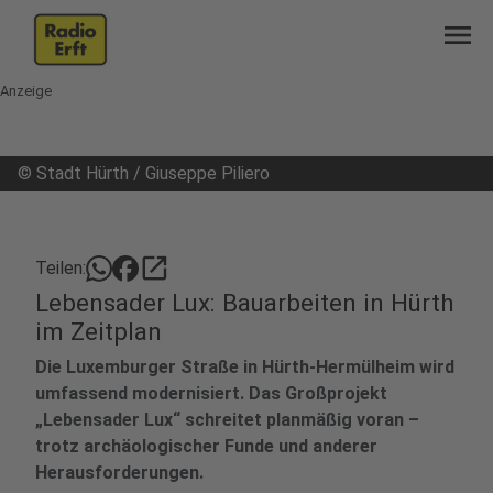
menu
Anzeige
©
Stadt Hürth / Giuseppe Piliero
open_in_new
Teilen:
Lebensader Lux: Bauarbeiten in Hürth
im Zeitplan
Die Luxemburger Straße in Hürth-Hermülheim wird
umfassend modernisiert. Das Großprojekt
„Lebensader Lux“ schreitet planmäßig voran –
trotz archäologischer Funde und anderer
Herausforderungen.