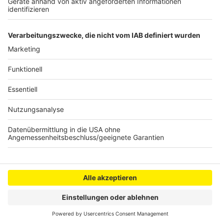
Rettungswachen
Einbrüche im Rhein-Erft-Kreis: Polizei sucht
Zeugen
Anzeige
Anzeige
Anzeige
Anzeige