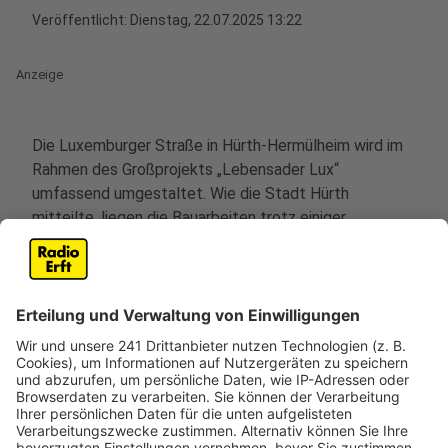
Veröffentlicht:
Dienstag, 22.07.2025 13:22
Anzeige
Die Luxemburger Straße in Hürth-Hermülheim wird im
Rahmen des Großprojekts „Lebensader Lux“
umfassend umgestaltet. Wie die Stadt Hürth
mitteilte, liegen die Bauarbeiten trotz einiger
Herausforderungen im Zeitplan.
Archäologische Funde und die Suche nach
Kampfmitteln hatten zwar zu Planänderungen geführt,
dennoch konnten alle Leitungen zwischen der
Horbeller Straße und der Fritz-Räcke-Straße
termingerecht verlegt werden. Auch die Arbeiten an
den Geh- und Fahrradwegen sind pünktlich gestartet.
Der Kanalbau und die Verlegung der