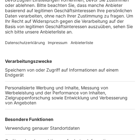
Fernwärmeleitungen sind laut Stadt bereits bis zur
Severinusstraße fortgeschritten. Als nächstes steht
der Bau der Straßenoberfläche zwischen der Horbeller
Straße und der Fritz-Räcke-Straße an. Hier soll ein
erster Eindruck entstehen, wie die „Lebensader Lux“
am Ende aussehen wird.
Der erste Bauabschnitt soll nach Angaben der Stadt
Anfang 2026 fertiggestellt sein.
Anzeige
Weitere Themen von Rhein und Erft
Anzeige
Rhein-Erft: Noch Gelder im Solarförderprogramm
Hürth: Kritik an Zentralisierung bei