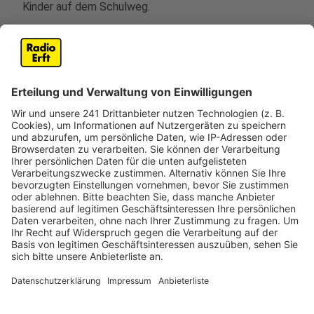
Kinder auf dem Schulweg.
Um diesen Problemen entgegenzuwirken, plant die
KVB eine Reihe von Maßnahmen. So sollen einige U-
Bahnhaltestellen künftig noch häufiger gereinigt
werden. An besonders stark verschmutzten Orten, die
etwa durch Uringeruch auffallen, sollen spezielle
Reinigungsmittel eingesetzt werden.
Ein Pilotprojekt sieht außerdem vor, in zwei
ausgewählten U-Bahnhöfen Musik abzuspielen, um die
Atmosphäre zu verbessern. Ab Januar sollen zudem
sogenannte Fahrgastmanager-Teams eingesetzt
werden. Diese Teams übernehmen dann die bisher
getrennten Aufgaben der Ticketkontrolle, des
Services und der Sicherheit. Sie sollen verstärkt in
Bahnen, Bussen und an Haltestellen präsent sein.
Die neuen Maßnahmen ergänzen bestehende Ansätze
der KVB, wie die gemeinsamen Streifen mit dem