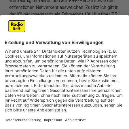
weiträumig umfahren und auf P+R-Plätze sowie den
öffentlichen Nahverkehr ausweichen. Zusätzlich gilt in
der Kölner Innenstadt ein Fahrverbot für Lkw über 7,5
Tonnen. Weitere Informationen zu
Ausnahmegenehmigungen sind auf der Website der
Stadt Köln zu finden.
Anzeige
Einschränkungen bei den Stadtbahnen
Anzeige
Im öffentlichen Nahverkehr kommt es ebenfalls zu
Änderungen. Die Stadtbahnlinie 9 wird an
Weiberfastnacht teilweise umgeleitet, und die Linien
12 und 15 fahren den üblichen Linienweg, jedoch ohne
Halt am Zülpicher Platz. Die Linie 18 wird an