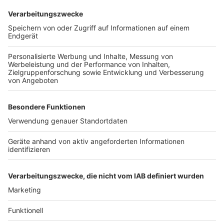
Weiberfastnacht zwischen Weißhausstraße und
Barbarossaplatz getrennt.
Anzeige
Weitere Themen von Rhein und Erft:
Anzeige
Mülheimer Brücke: Bauverzögerungen betreffen
Straßenbahnen
Azubis leiten Friseursalon in Brühl
Bergheim: Bürgermeister will Lachgas-Verkauf
einschränken
Anzeige