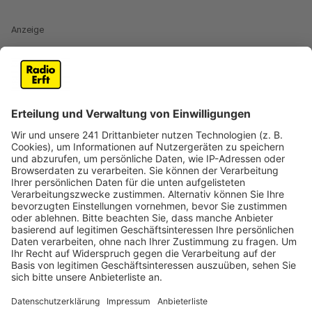
Anzeige
Mann überfällt ehemalige Nachbarin - fast
drei Jahre Haft
Anzeige
Ein Mann aus Kerpen wurde vom Landgericht zu einer
Haftstrafe von 2 Jahren und 8 Monaten verurteilt. Der
Angeklagte stand unter anderem wegen versuchter
Vergewaltigung vor Gericht, wurde jedoch wegen
vorsätzlicher Körperverletzung und Hausfriedensbruch
verurteilt. Passiert ist das alles in der Wohnung seiner
ehemaligen Nachbarin in Kerpen. Der Mann überfiel die
Frau und versuchte, sie zu vergewaltigen. Die Frau