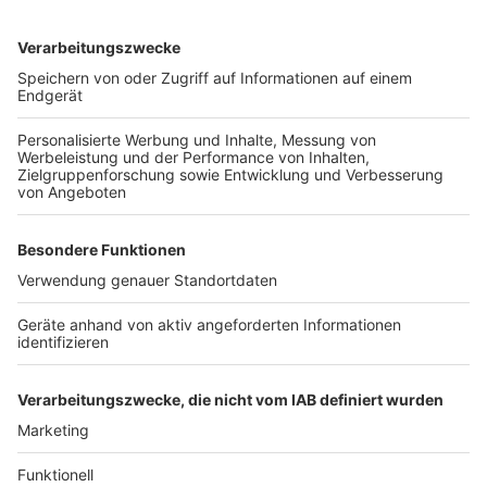
wehrte sich jedoch so heftig, dass der Täter von ihr
abließ und schließlich die Flucht ergriff. Bei einer
späteren Durchsuchung seiner Wohnung fanden die
Ermittler kinderpornografische Inhalte, die ebenfalls in
das Strafmaß einflossen.
Anzeige
Weitere Themen von Rhein und Erft
Anzeige
Gericht erlaubt Rodung des Sündenwäldchens
Neue Rheinbrücken für Köln
Schlagloch auf der Lux in Hürth ist repariert
Anzeige