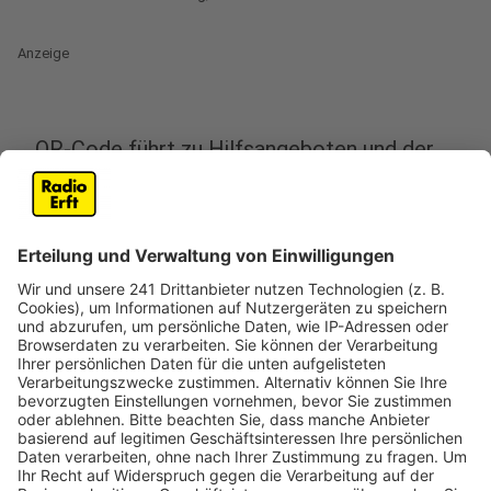
Anzeige
QR-Code führt zu Hilfsangeboten und der
anonyme Spurensicherung
Anzeige
In Hürth liegen an Weiberfastnacht, wieder viele
Bierdeckel mit auffällig pinkem Fingerabdruck herum.
Zum Beispiel bei der großen Weiberfastnachts-Party
im Bürgerhaus. Die Deckel machen auf Hilfsangebote
für Frauen aufmerksam, die Gewalt oder sexuelle
Übergriffe erlebt haben. Über einen aufgedruckten
QR-Code kommt man an alle relevanten
Hilfsangebote, Beratungsmöglichkeiten und die