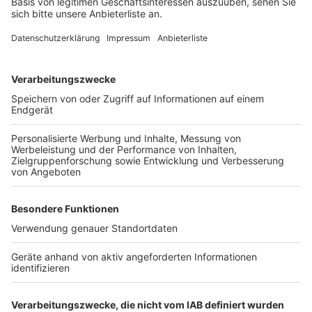
anonyme Spurensicherung. Mit den auffälligen
Bierdeckeln wird die Aktion des Runden Tischs gegen
Gewalt an Frauen im Rhein-Erft-Kreis fortgesetzt.
Bereits in der Vorweihnachtszeit waren rund 5.000
Bierdeckel bei einer Tour durch Hürths Kneipen verteilt
worden.
Anzeige
Weitere Themen von Rhein und Erft
Anzeige
Fernwärme-Ausfall in Teilen von Hürth
Schmierereien auf Bedburger Storchenwiese
Mit Bus und Bahn zum Karneval