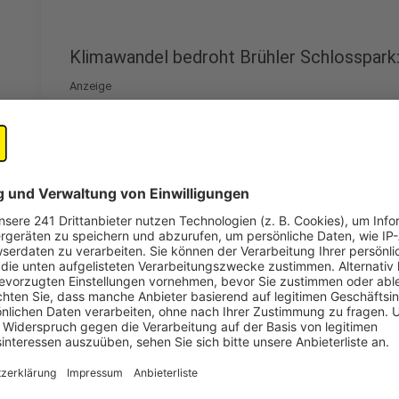
Klimawandel bedroht Brühler Schlosspar
Anzeige
Größere Hitze, mehr Starkregen, Schädlinge und Bauk
ernsthafte Bedrohung für den Brühler Schlosspark. In
Bäume abgestorben. Die Verwaltung der Schlösser Brü
Tiergarten startet das Projekt „Anpassung urbaner 
angegriffenen Bäume gestärkt werden sollen.
Anzeige
©
Radio Erft
Unter anderem Eichen sollen die Zukunft des Schlosspa