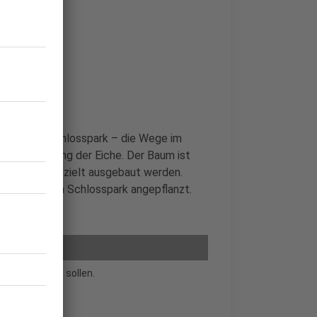
14.11.) im Schlosspark – die Wege im
t die Förderung der Eiche. Der Baum ist
chlosspark gezielt ausgebaut werden.
ttenforst im Schlosspark angepflanzt.
ördert werden sollen.