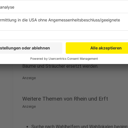
Brombeeren nehmen Bäumen das Wasser
Anzeige
Phase 2 ist dann die Waldrandentwicklung. Dabei we
die die toten Bäume hinterlassen haben. Brombeeren
ausgebreitet und nehmen den Bäumen das Wasser weg.
Bäume und Sträucher ersetzt werden.
Anzeige
Weitere Themen von Rhein und Erft
Anzeige
Suche nach Wahlhelfern und Wahllokalen beginn