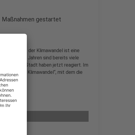
k: Maßnahmen gestartet
rankheiten – der Klimawandel ist eine
 den letzten Jahren sind bereits viele
hl und die Stadt haben jetzt reagiert. Im
Räume an den Klimawandel“, mit dem die
rks retten.