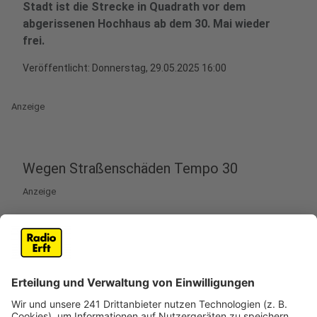
Stadt ist die Strecke in Quadrath vor dem
abgerissenen Hochhaus ab dem 30. Mai wieder
frei.
Veröffentlicht:
Donnerstag, 29.05.2025 16:00
Anzeige
Wegen Straßenschäden Tempo 30
Anzeige
Gute Nachrichten für Autofahrer in Quadrath-
Ichendorf in Bergheim: Die Sperrungen der Frenser
Straße wird heute aufgehoben. Die Stadt gibt die
Straße wieder früher, als eigentlich gedacht, für den
Verkehr frei. Der Abriss des maroden Hochhauses an