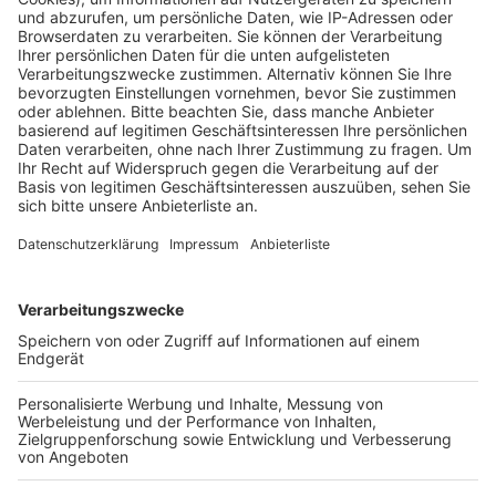
der Frenser Straße ging schneller, so kann die Stadt
die Sperrung heute schon aufheben.
Sie sagt allerdings auch, dass die Straße durch die
Bauarbeiten sehr gelitten hat, sie soll an einzelnen
Stellen noch ausgebessert werden. Die Schäden seien
zwar unbedenklich, trotzdem überlegt die Stadt aber
Tempo 30 einzuführen, da die Fahrbahn erst nach
Abschluss aller Bauarbeiten komplett erneuert wird.
Als nächster Schritt wird das Fundament für das neue
„Haus der Generationen“ vorbereitet und die Baugrube
verfüllt.
Anzeige
Weitere Themen von Rhein und Erft
Anzeige