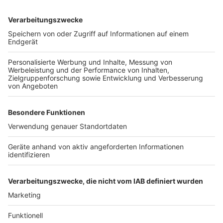
explodiert ist. Die Feuerwehr war mit 35 bis 40 Kräften
vor Ort, die Löscharbeiten dauerten rund zwei
Stunden.
Anzeige
Weitere Themen von Rhein und Erft
Anzeige
Köln: Minderjährige kommen leicht an Alkohol und
Co.
Martinsumzug in Brühl-Ost gerettet
Köln verhängt Haushaltssperre
Anzeige