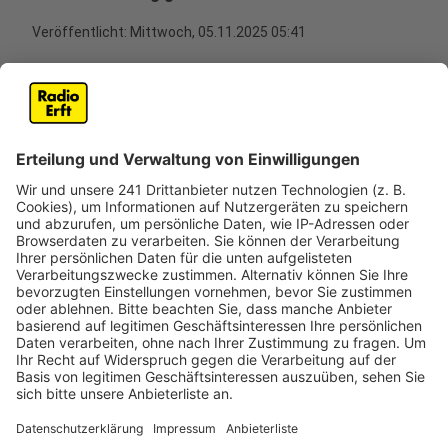
Veröffentlicht:
Mittwoch, 05.11.2025 05:41
Anzeige
Hoher Sachschaden entstanden
Anzeige
In Wesseling hat es in der Nacht auf Mittwoch ein
Feuer in einer Autowerkstatt an der Hubertusstraße
gegeben. Die Polizei ermittelt nach eigenen Angaben
wegen Brandstiftung. Der entstandene Sachschaden
liege bei rund 100.000 Euro, das Gebäude habe
komplett gebrannt. Im Inneren hatte es offenbar auch
eine Detonation gegeben, aber möglicherweise war
das auch ein Fahrzeugtank, der durch die Flammen