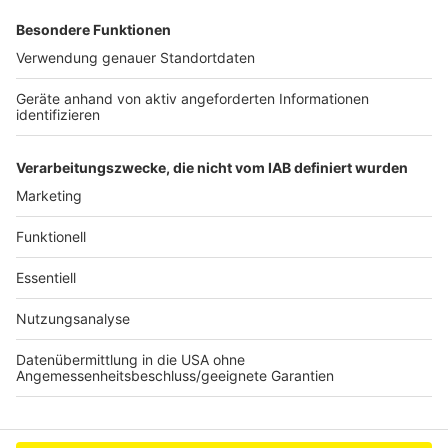
Bahnverkehr wird im Mai lahmgelegt
Leichte Frühjahrsbelebung auf dem Arbeitsmarkt
im Kreis
Digitale Passfotos - viele Städte gut vorbereitet
Anzeige
Anzeige
Anzeige