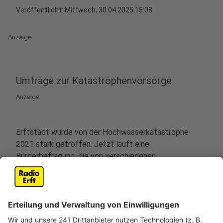
Veröffentlicht:
Mittwoch, 30.04.2025 15:08
Anzeige
Umfrage zur Katastrophenvorsorge
Anzeige
Erftstadt wurde von der Hochwasserkatastrophe
2021 stark getroffen. Jetzt läuft eine
Bürgerbefragung, die von verschiedenen
Organisationen, darunter dem Arbeiter-Samariter-Bund,
durchgeführt wird.
Die Umfrage richtet sich an Einwohner von Erftstadt
und erfragt, wie sie von der Flut betroffen waren, ob