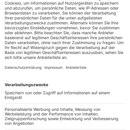
sie Hilfe in Anspruch genommen haben und ob sie sich
mittlerweile im Katastrophenschutz engagieren. Die
Ergebnisse sollen Aufschluss darüber geben, wie
Menschen Krisen und Rückschläge überwinden und
ihren Alltag wieder aufnehmen.
Erftstadt wurde aufgrund der Starkregen- und
Hochwasserereignisse von 2021 als Pilotregion für
dieses Projekt ausgewählt. Ziel ist es, die
Widerstandsfähigkeit der Bevölkerung zu stärken und
besser auf zukünftige Krisen und Katastrophen
vorbereitet zu sein. Den Link zur Umfrage gibt es auf
der Homepage der
Stadt Erftstadt
.
Anzeige
Weitere Themen von Rhein und Erft
Anzeige