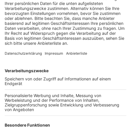
jede Kegelpartie zu stellen
Aus eurem Kegelclub hat mindestens eine Person
den Hauptwohnsitz in Elsdorf
Regeln und Kegelspiele werden vor Turnierbeginn bei
einem gemeinsamen Zusammentreffen mit Vertretern
aller Kegelclubs erläutert.
Anmeldungen sind bis zum 15.02. per Mail an
robert.wassenberg@elsdorf.de oder telefonisch
(02274 – 709 133) vorgenommen werden. Weitere
Informationen gibt es
hier
.
Anzeige
Weitere Meldungen von Rhein und Erft
Anzeige