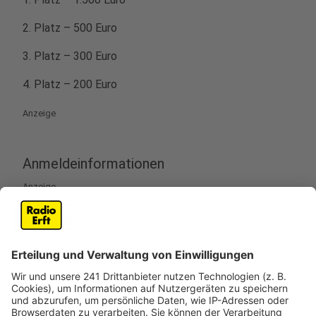
2. Platz – 500 Euro
3. Platz – 300 Euro
4. Platz – 200 Euro
Anzeige
Anmeldeinformationen
Anzeige
Teilnahmebedingungen:
Ihr habt Spaß am Kegeln und auf
gesellschaftliches Zusammenkommen
Ihr schafft es ab dem 7. März für ca. 4 K.O.-
Runden ein Team von mind. 6 Spieler/innen für