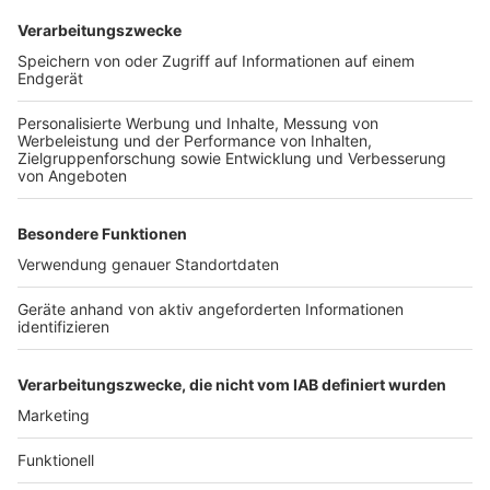
können. Wer etwas beobachtet hat, wird gebeten, sich
bei der Polizei zu melden.
Anzeige
Weitere Themen von Rhein und Erft
Anzeige
Mehr Verkehrssicherheit in Bergheim-Glesch
Lichterfahrten im Rhein-Erft-Kreis
Nächste Anklage im "Kölner Drogenkrieg"
Anzeige