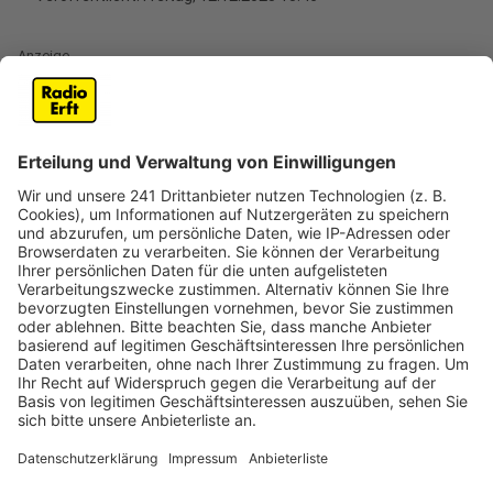
Anzeige
In Bergheim-Büsdorf hat sich in der Nacht zu
Mittwoch (10. Dezember) offenbar eine Gruppe von
Autoknackern herumgetrieben. Mehrere Anwohner
berichten, dass dunkel gekleidete Männer mit
Sturmhauben in der Nacht auffällig in Autos
geleuchtet haben.
Türkameras von Anwohnern haben die Männer
aufgezeichnet, und die Polizei bestätigt auf Anfrage
die Vorfälle. Insgesamt liegen aktuell rund 10
Anzeigen zu Diebstählen aus Autos in Büsdorf vor, die
sich alle in derselben Nacht ereignet haben.
Die Polizei hat Ermittlungen aufgenommen und sucht
nach Zeugen, die Hinweise zu den Tätern geben