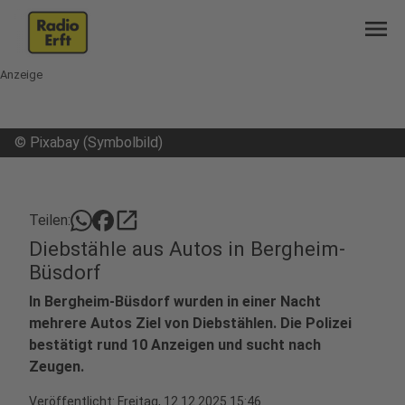
menu
Anzeige
©
Pixabay (Symbolbild)
open_in_new
Teilen:
Diebstähle aus Autos in Bergheim-
Büsdorf
In Bergheim-Büsdorf wurden in einer Nacht
mehrere Autos Ziel von Diebstählen. Die Polizei
bestätigt rund 10 Anzeigen und sucht nach
Zeugen.
Veröffentlicht:
Freitag, 12.12.2025 15:46