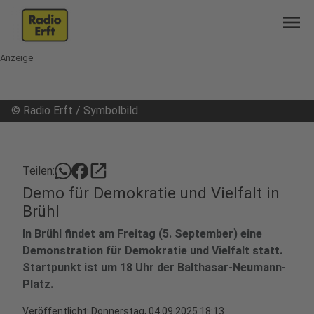
menu
Anzeige
©
Radio Erft / Symbolbild
open_in_new
Teilen:
Demo für Demokratie und Vielfalt in
Brühl
In Brühl findet am Freitag (5. September) eine
Demonstration für Demokratie und Vielfalt statt.
Startpunkt ist um 18 Uhr der Balthasar-Neumann-
Platz.
Veröffentlicht:
Donnerstag, 04.09.2025 18:13