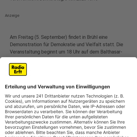
Anzeige
Am Freitag (5. September) findet in Brühl eine
Demonstration für Demokratie und Vielfalt statt. Die
Veranstaltung beginnt um 18 Uhr auf dem Balthasar-
Neumann-Platz. Von dort aus zieht der
Demonstrationszug weiter zum Rathausvorplatz.
Unter dem Motto „Vielfalt. Respekt. Menschenwürde.
– Deine Stimme für unsere Demokratie!“ wollen die
Organisatoren ein klares Zeichen gegen Hass und
Hetze setzen. Anlass für die Demonstration ist unter
anderem das Ergebnis der Bundestagswahl, das laut
den Veranstaltern zeigt, dass auch in Brühl die
Demokratie unter Druck geraten kann.
Die Demonstration richtet sich gegen extremistische