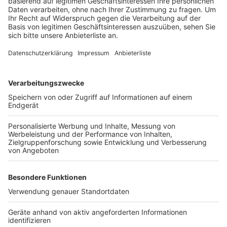
Tendenzen und lädt alle Demokratinnen und
Demokraten ein, sich anzuschließen.
Zum Abschluss der Veranstaltung wird es auf dem
Rathausvorplatz eine kurze Kundgebung geben.
Anders als bei ähnlichen Aktionen wird es diesmal
keine Reden geben, heißt es von den Organisatoren.
Anzeige
Weitere Themen von Rhein und Erft
Anzeige
"Heimat shoppen" startet in Brühl
Hürther Schüler entwickeln Kommunal-O-Mat
Hauptausschuss verweist Tempo-30-Antrag in
Hürth weiter