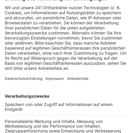
heißt es. So soll zum Beispiel das Biotop „Ententeich“
unverändert erhalten bleiben, der Kleingartenverein
nicht angetastet werden und die SPD will ein
umfassendes Verkehrskonzept, um die Belastung für
die Anwohner zu minimieren. Denn der Freizeitpark ist
laut SPD ein wichtiger Wirtschaftsfaktor für Brühl.
Man sehe die Chancen, aber auch die
Herausforderungen einer möglichen Erweiterung und
wolle eine Lösung, heißt es weiter.
Seit Jahren will das Phantasialand in Richtung Westen
wachsen und dort unter anderem ein Hotel bauen.
Bisher haben das die rot-grüne Brühler Ratsmehrheit
und Umweltverbände aber verhindert.
Anzeige
Weitere Themen von Rhein und Erft