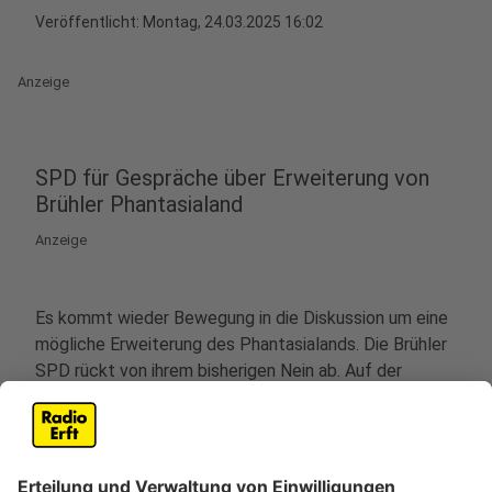
Veröffentlicht:
Montag, 24.03.2025 16:02
Anzeige
SPD für Gespräche über Erweiterung von
Brühler Phantasialand
Anzeige
Es kommt wieder Bewegung in die Diskussion um eine
mögliche Erweiterung des Phantasialands. Die Brühler
SPD rückt von ihrem bisherigen Nein ab. Auf der
Mitgliederversammlung am Wochenende haben sich
die Politiker mehrheitlich dafür ausgesprochen,
Gespräche über eine Erweiterung des Freizeitparks zu
unterstützen. Und zwar unter klaren Bedingungen,