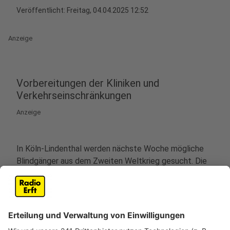
Veröffentlicht:
Freitag, 04.04.2025 12:52
Anzeige
Vorbereitungen der Kliniken und
Verkehrseinschränkungen
Anzeige
In Köln-Lindenthal werden nächste Woche mögliche
Blindgänger aus dem Zweiten Weltkrieg gesucht. Die
Ausgrabungen sind von Montag bis Freitag (7. bis 11.
April) geplant, da bei Bodenuntersuchungen für eine
neue Stromtrasse metallische Gegenstände entdeckt
wurden.