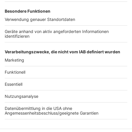
Anzeige
Tunnelbau auf Ost-West-Achse in Köln
beschlossen
Rhein-Erft-Kreis knackt halbe Million Einwohner
Linie 18 wird bis Ostern getrennt
Anzeige
Anzeige
Anzeige