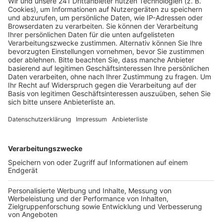
Sollten tatsächlich Blindgänger gefunden werden, sind
Evakuierungen notwendig. Das Evangelische
Krankenhaus Weyertal und das Hildegardis-
Krankenhaus könnten betroffen sein. Beide Kliniken
wurden bereits informiert und treffen Vorkehrungen:
Operationen werden verschoben, und Patienten
werden entlassen oder verlegt, wenn möglich.
Straßensperrungen und Umleitungen sind ebenfalls
vorgesehen. Die Kerpener Straße, Teilbereiche der
Bachemer Straße und der Universitätsstraße sowie die
Zufahrt zum Hildegardis-Krankenhaus werden
betroffen sein. Auch im Bereich des Aachener Weihers
und der Uniwiesen müssen Radfahrer und Fußgänger
mit Einschränkungen rechnen.
Anzeige
Weitere Themen von Rhein und Erft