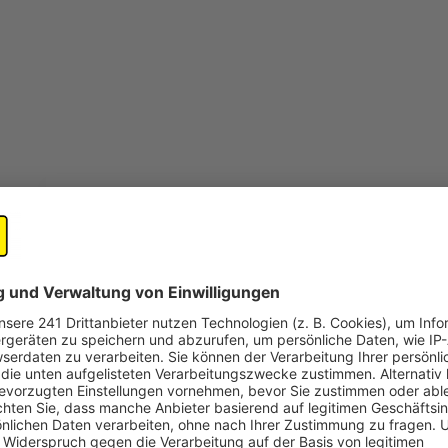
open_in_new
Teilen:
Bewerbung für 26. Kulturpreis
Der Kulturpreis des Rhein-Erft-Kreises wird im 
Jetzt hat die Bewerbungsfrist begonnen. Ausge
um das kulturelle Leben oder künstlerische Leis
Veröffentlicht:
Sonntag, 13.04.2025 08:07
Anzeige