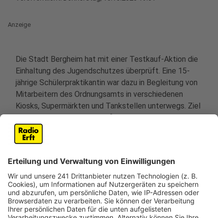
Anzeige
Die Stadt Bergheim hat mit einer Testkauf-Aktion die
Einhaltung des Jugendschutzes überprüft. Eine 15-
jährige Schülerpraktikantin war dazu in Begleitung von
Mitarbeitern des Ordnungsamts in verschiedenen
Kiosks, Supermärkten und Tankstellen unterwegs. Ziel
der Aktion war es, herauszufinden, wie leicht
Minderjährige an Alkohol oder Zigaretten gelangen
können.
Das Ergebnis der Kontrollen: In etwa 14 Prozent der
Fälle – also in jedem siebten Geschäft – konnte die
Jugendliche die entsprechenden Artikel kaufen.
In den betroffenen Fällen hat die Stadt Bergheim
Bußgeldverfahren gegen die Verkäufer und teilweise