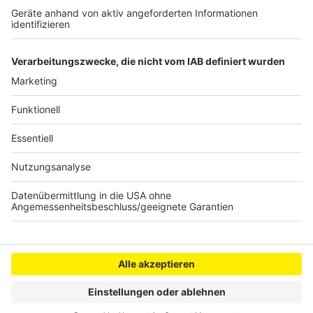
Katretter-App im Rhein-Erft-Kreis geplant
Ryanair streicht Flüge ab Köln/Bonn
Elsdorf: Bau von sieben Windrädern läuft nach
Plan
Anzeige
Anzeige
Anzeige
Anzeige