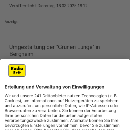
Veröffentlicht:
Dienstag, 18.03.2025 18:12
Anzeige
Umgestaltung der "Grünen Lunge" in
Bergheim
Anzeige
In Bergheim wird die Grüne Lunge, ein Park in der Nähe
des Amtsgerichts, seit Dienstag (18. März) umfassend
umgestaltet. Die Stadt will neue Bäume pflanzen und
Vogelhäuser sowie Rückzugsorte für Vögel und
Fledermäuse errichten. Auch Fitnessgeräte und
Spielplätze sind Teil der Neugestaltung. Besonders
bemerkenswert ist der Bau von Trampolinen, die auch