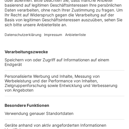
Menschen mit Handicap nutzen können.
Die Maßnahmen sind Teil des
Stadtentwicklungskonzepts, das die Innenstadt von
Bergheim attraktiver machen soll. Bürgermeister
Volker Mießeler betont, dass die Themen
Biodiversität, Bewegung und Bildung bei der
Umgestaltung im Vordergrund stehen.
Die Bauarbeiten sollen voraussichtlich bis Ende
Oktober abgeschlossen sein.
Anzeige
Weitere Themen von Rhein und Erft
Anzeige
Bergheimer Tierschützer retten 144 Küken