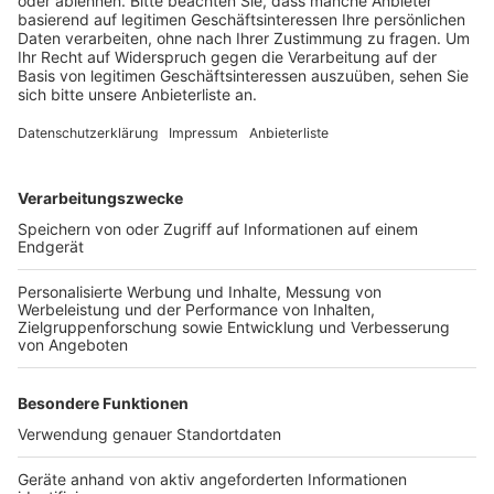
musste von der Feuerwehr mit technischem Gerät
befreit werden. Sowohl die Mutter als auch ihr Sohn
wurden schwer verletzt in ein Krankenhaus gebracht.
Laut Polizei bestand jedoch keine Lebensgefahr.
Die Straßenbahn entgleiste bei dem Unfall nicht, und
die Fahrgäste blieben unverletzt. Allerdings musste
der Rettungsdienst einen Ersthelfer vor Ort
behandeln, der sich Schnittverletzungen zugezogen
hatte.
Anzeige
Weitere Themen von Rhein und Erft
Anzeige
Hauptausschuss verweist Antrag auf Tempo 30 in
Hürth weiter