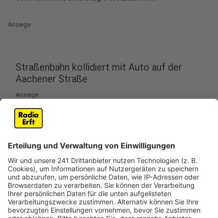
Anzeige
Straßenbahn kollidiert mit Auto auf der
Aachener Straße
Anzeige
In Köln sind am Mittwochabend (3. September) eine
Mutter und ihr achtjähriger Sohn bei einem
Verkehrsunfall schwer verletzt worden. Der Unfall
ereignete sich auf der Aachener Straße, als die Frau
mit ihrem Auto ein Wendemanöver durchführte und
dabei mit einer Straßenbahn kollidierte.
Die Fahrerin wurde in ihrem Fahrzeug eingeklemmt und