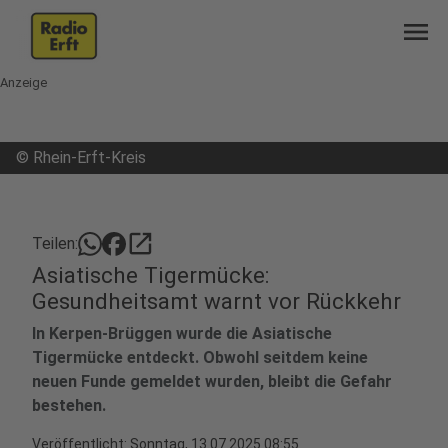
menu
Anzeige
©
Rhein-Erft-Kreis
open_in_new
Teilen:
Asiatische Tigermücke:
Gesundheitsamt warnt vor Rückkehr
In Kerpen-Brüggen wurde die Asiatische
Tigermücke entdeckt. Obwohl seitdem keine
neuen Funde gemeldet wurden, bleibt die Gefahr
bestehen.
Veröffentlicht:
Sonntag, 13.07.2025 08:55