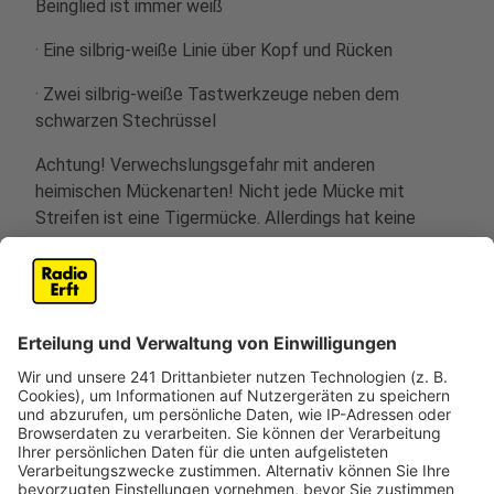
Beinglied ist immer weiß
· Eine silbrig-weiße Linie über Kopf und Rücken
· Zwei silbrig-weiße Tastwerkzeuge neben dem
schwarzen Stechrüssel
Achtung! Verwechslungsgefahr mit anderen
heimischen Mückenarten! Nicht jede Mücke mit
Streifen ist eine Tigermücke. Allerdings hat keine
heimische Art die exakte Zeichnung der Hinterbeine
und einen weißen Beinabschluss.
Anzeige
Meldungen von verdächtigen Funden
Anzeige