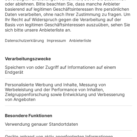
Sollte der Verdacht auf die Asiatische Tigermücke
bestehen, senden Sie bitte eine Meldung mit Ihrem
Namen, einer Kontaktadresse, sowie dem genauen
Fundzeitpunkt und Fundort an:
tigermuecke@rhein-erft-kreis.de
.
Für
Rückfragen und weitere Informationen steht das
Gesundheitsamt des Rhein-Erft-Kreises unter der
genannten E-Mail-Adresse zur Verfügung.
Anzeige
Weitere Themen von Rhein und Erft
Anzeige
Verkehrszählung in Hürth nach tödlichem Unfall
Hallenbäder im Kreis in der Sommerpause
Kölner Rheinufertunnel an Wochenenden in den