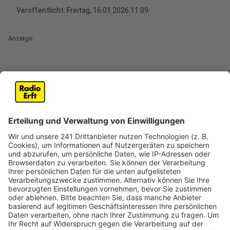
Veröffentlicht:
Freitag, 16.01.2026 11:09
Anzeige
Bergungsarbeiten und Fahrbahnschäden
sorgen für lange Sperrung
Anzeige
Auf der A3 Richtung Frankfurt zwischen Kreuz-
Leverkusen und Leverkusen-Zentrum war die Fahrbahn
nach einem schweren Unfall am Freitagmorgen (16.
Januar) mehrere Stunden gesperrt. Laut Polizei
ereignete sich der Unfall gegen 9 Uhr, als ein Lkw
zunächst gegen die linke Leitplanke prallte und
anschließend rechts in die Böschung fuhr.