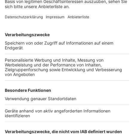
Dabei fiel ein Bagger, den der Lkw geladen hatte, auf
die Fahrbahn und hat tiefe Schrammen hinterlassen.
Der Fahrer des Lastwagens wurde nach ersten
Informationen nur leicht verletzt.
Anzeige
Weitere Themen von Rhein und Erft
Anzeige
Menschen setzen Sport- und Neujahrsvorsätze
öfter um
Revierbahn West: Neue Bahntrasse im
Rheinischen Revier
Keine Straßenbaubeiträge: Einsparungen im Rhein-
Erft-Kreis