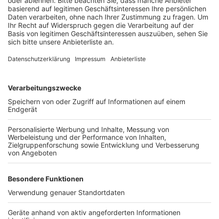
Die Spende soll den Gemeinschaftssinn der rund 20
ehrenamtlichen Helferinnen und Helfer stärken. Laut
der Leiterin der Gruppe sind die Ehrenamtlichen oft als
Einzelkämpfer unterwegs. Jede Unterstützung, die
das Miteinander fördert, sei daher besonders wertvoll.
Die Grünen Damen und Herren engagieren sich seit
über 40 Jahren am St. Katharinen-Hospital in Frechen.
Sie kümmern sich dort um die Patienten und leisten
einen wichtigen Beitrag zur Betreuung und
Unterstützung im Krankenhausalltag.
Anzeige
Weitere Themen von Rhein und Erft
Anzeige
Fahrradklima im Rhein-Erft-Kreis durchwachsen