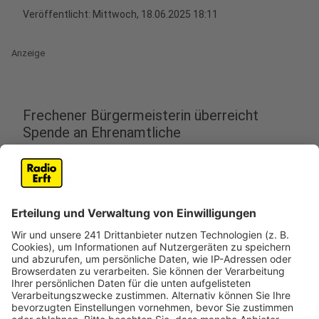
Veröffentlicht:
Mittwoch, 18.06.2025 18:11
Anzeige
Frechener Bürgermeisterin überreicht
Spende an Ehrenamtliche
Anzeige
In Frechen hat Bürgermeisterin Susanne Stupp den
Grünen Damen und Herren des St. Katharinen-
Hospitals eine Spende in Höhe von 600 Euro
überreicht. Die Summe stammt aus einer
Adventskalenderaktion, bei der Mitarbeiterinnen und
Mitarbeiter des Rathauses Lose gekauft haben.