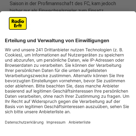
Saison in der Profimannschaft des FC, kam jedoch
bisher nur als Einwechselspieler zum Einsatz.
Anzeige
FC-Frauen spielen in Müngersdorf gegen
Bayern
Anzeige
Zusätzlich wurde am Mittwoch (8. Januar) bekannt,
dass die Frauenmannschaft des 1. FC Köln zum dritten
Mal ein Heimspiel im Rhein-Energie-Stadion austragen
wird. Am 9. März treffen sie auf den FC Bayern
München in der Frauen-Bundesliga. Bei ihrer Premiere
im Stadion in Müngersdorf gegen Eintracht Frankfurt
vor rund zwei Jahren sorgten über 38.000 Fans für
einen neuen Zuschauerrekord in der Frauen-Bundesliga.