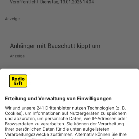
Veröffentlicht:
Dienstag, 13.01.2026 14:04
Anzeige
Anhänger mit Bauschutt kippt um
Anzeige
Gleich zwei Unfälle auf der B59 bei Pulheim haben am
Dienstagvormittag (13.01.) für eine Menge Arbeit bei
der Feuerwehr gesorgt. Zunächst war ein mit
Bauschutt beladener Anhänger an einem Auto ins
Schleudern geraten und dann umgekippt. Dabei
wurden mehrere Fahrspuren blockiert. Da nicht sofort
ein Abschleppunternehmen verfügbar war, hatte die
Feuerwehr mit der Bergung begonnen. Nachdem dann
der Abschleppunternehmer eingetroffen war, konnten