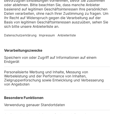
die Einsatzkräfte die Unfallstelle nach einer halben
Stunden wieder verlassen. Nach noch nicht einmal
einem Kilometer stießen die Retter dann auf einen
Lkw, der bei einem missglückten Wendemanöver mit
dem Heck in den Straßengraben gerutscht war. Bis
zum Eintreffen der Polizei sicherte die Feuerwehr den
Laster, um ein Abrutschen des Fahrzeugs zu
verhindern.
Anzeige
Weitere Meldungen von Rhein und Erft
Anzeige
Winterwetter stellt Feuerwehr vor
Herausforderungen
Land fördert Inklusionsprojekte