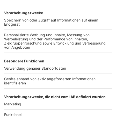
betroffenen Arbeitgeber wurden Ermittlungen
eingeleitet.
Anzeige
Weitere Themen von Rhein und Erft
Anzeige
Groß-Demonstrationen in Köln am Samstag
Außengastronomie am Brüsseler Platz darf länger
öffnen
Unbekannter überfällt Apotheke in Brühl
Anzeige