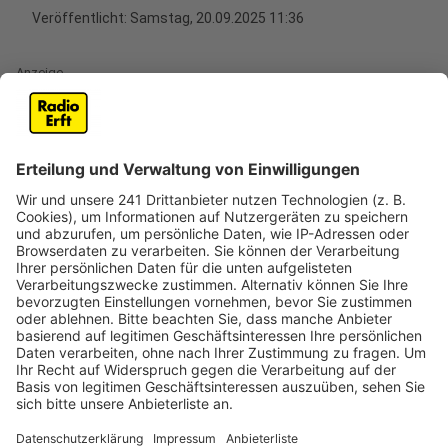
Veröffentlicht:
Samstag, 20.09.2025 11:36
Anzeige
Im Rahmen einer bundesweiten Schwerpunktaktion
hat der Zoll am Donnerstag (18. September)
Gastronomiebetriebe im Rhein-Erft-Kreis und der
Region kontrolliert. Insgesamt wurden 38 Betriebe und
mehr als 180 Beschäftigte überprüft.
Im Fokus standen auch zwei Restaurants in Kerpen
und Erftstadt. In Erftstadt entdeckten die Beamten
einen Mann aus Vietnam, der illegal beschäftigt war. In
Kerpen ergaben die Kontrollen Hinweise auf
Schwarzarbeit und Verstöße gegen den Mindestlohn.
Auch in Köln stießen die Zollbeamten auf mehrere
Fälle von illegaler Beschäftigung. Gegen die