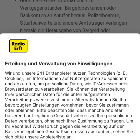
Geben Sie keine Informationen zu
Wertgegenständen, Bargeldbeständen oder
Bankkonten an Anrufer heraus. Polizeibeamte,
Staatsanwälte und andere Amtsträger verlangen
niemals die Herausgabe von Bargeld oder
Wertgegenständen. Lassen Sie Unbekannte nicht
in Ihre Wohnung und übergeben Sie kein Geld oder
Wertgegenstände an fremde Personen.
Lassen Sie sich in Telefonaten nicht unter Druck
setzen und legen Sie auf. Kontaktieren Sie die
Behörde, von der die angebliche Amtsperson
kommt. Suchen Sie dazu die Telefonnummer der
Behörde selbst heraus.
Informieren Sie die Polizei unter der
Notrufnummer '110' über derartige Vorfälle. Das
sollten Sie auch in dem Fall tun, wenn Sie einen
Betrugsversuch selbst unterbunden haben oder
verdächtigen Person den Zutritt verwehrt haben.
Die Polizei ist dann in der Lage nach Verdächtigen