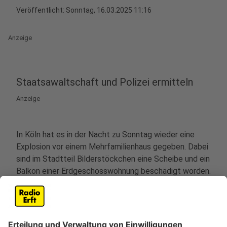
Veröffentlicht:
Sonntag, 16.03.2025 11:16
Anzeige
Staatsawaltschaft und Polizei ermitteln
Anzeige
In Köln hat es in der Nacht zu Sonntag wieder eine
Explosion vor einem Mehrfamilienhaus gegeben. Dabei
sind im Stadtteil Bilderstöckchen eine Scheibe und ein
Balkon einer Erdgeschosswohnung beschädigt worden.
Glücklicherweise wurde niemand verletzt, heißt es von
der Polizei. Anwohner hatten gegen 1.30 Uhr nach
einem lauten Knall die Polizei gerufen. Die
Ermittlungen laufen aktuell in alle Richtungen, heißt es