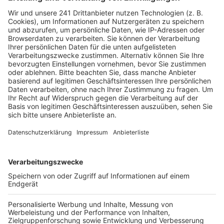
– mögliche Hintergründe sind bislang unklar.
Unklar ist auch, ob es Zusammenhänge zu den vielen
Explosionen in den letzten Monaten in Köln und Hürth
gibt – oder eine Verbindung zu möglichen
Auseinandersetzungen im Drogenmilieu besteht. Zur
Zeit werde geprüft, ob die zuständige
Ermittlungsgruppe „Fusion“ übernimmt. Außerdem
suchen die Ermittler nach Zeugen, die in der letzten
Nacht rund um das Haus in der Straße "Am
Bilderstöckchen" vor oder nach der Explosion etwas
beobachtet haben. Hinweise bitte telefonisch unter
0221 229-0 oder per E-Mail an
poststelle.koeln@polizei.nrw.de
Anzeige
Weitere Themen von Rhein und Erft